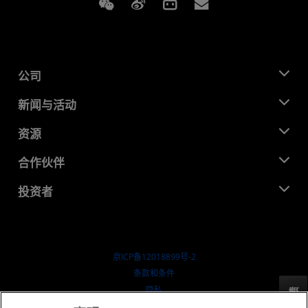
Weixin
Weibo
Bilibili
Subscriptions
公司
关于 AMD
新闻与活动
管理团队
新闻中心
资源
企业责任
活动
就业机会
开发中心
合作伙伴
媒体库
联系我们
博客
AMD 合作伙伴中心
投资者
成功案例
授权经销商
研讨会
投资者关系
AMD 大学计划
探索资源
财务信息
董事会
京ICP备12018899号-2
治理文件
​条款和条件
SEC 报告
隐私
反馈
商标