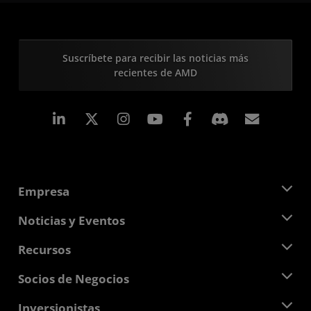
Suscríbete para recibir las noticias más
recientes de AMD
LinkedIn
Instagram
Facebook
Suscri
Empresa
Acerca de AMD
Noticias y Eventos
Equipo Directivo
Sala de prensa
Recursos
Responsabilidad corporativa
Eventos
Carreras profesionales
Centro para desarrolladores
Socios de Negocios
Biblioteca multimedia
Contáctanos
Blogs
Centro para socios de AMD
Inversionistas