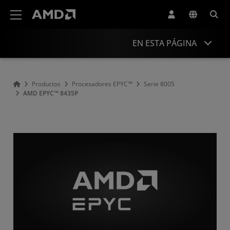
Declaración de accesibilidad del sitio web de AMD
EN ESTA PÁGINA
Descripción general
Productos
Procesadores EPYC™
Serie 8005
AMD EPYC™ 8435P
Especificaciones
Controladores y recursos