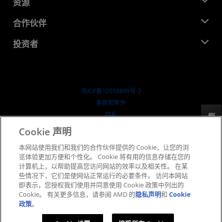
新闻中心
资源
企业责任
活动
就业机会
开发中心
合作伙伴
媒体库
联系我们
博客
AMD 合作伙伴中心
投资者
成功案例
授权经销商
研讨会
投资者关系
AMD 大学计划
探索资源
财务信息
董事会
京ICP备12018899号-2
治理文件
​条款和条件
SEC 报告
隐私
反馈
商标
Cookie 声明
供应链透明度
本网站使用我们和我们的合作伙伴提供的 Cookie，让您的浏
公开公平竞争
览体验更加方便和个性化。 Cookie 将有用的信息存储在您的
英国税收策略
计算机上，以帮助提高您访问网站的效率以及相关性。 在某
Cookie 政策
些情况下，它们是使网站正常运行的必要条件。 访问本网站
即表示，您授权我们使用并同意使用 Cookie 政策中列出的
Cookie 设置
Cookie。 有关更多信息，请参阅 AMD 的
隐私声明
和
Cookie
政策
。
© 2026 Advanced Micro Devices, Inc.