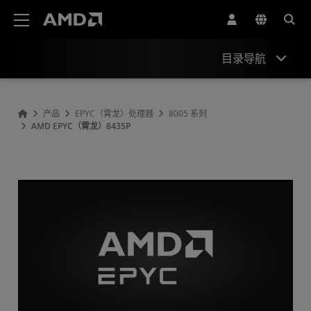
AMD 网站无障碍声明
目录导航
概述
产品
EPYC（霄龙）处理器
8005 系列
AMD EPYC（霄龙）8435P
规格
驱动程序和资源