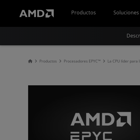
Declaración de accesibilidad del sitio web de AMD
Productos
Soluciones
Descr
Productos
Procesadores EPYC™
La CPU líder para l