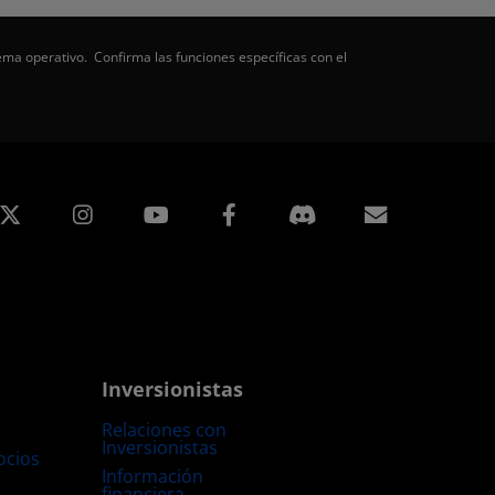
ema operativo. Confirma las funciones específicas con el
edIn
Instagram
Facebook
Suscripci
Inversionistas
Relaciones con
Inversionistas
ocios
Información
financiera