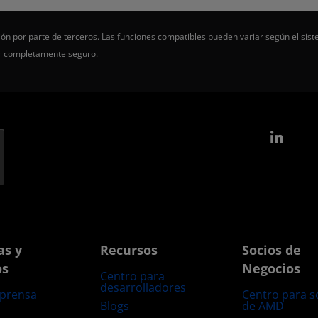
ón por parte de terceros. Las funciones compatibles pueden variar según el sist
er completamente seguro.
Link
as y
Recursos
Socios de
os
Negocios
Centro para
desarrolladores
 prensa
Centro para s
Blogs
de AMD
s