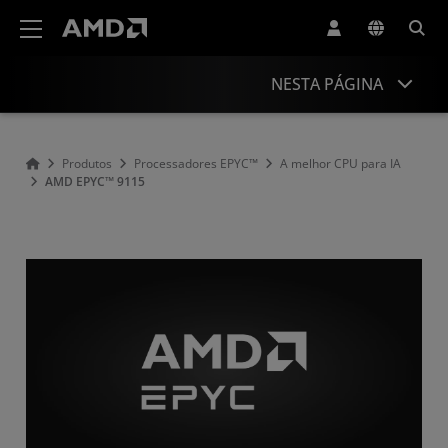
Declaração de acessibilidade do site da AMD
NESTA PÁGINA
Visão geral
Produtos
Processadores EPYC™
A melhor CPU para IA
AMD EPYC™ 9115
Especificações
Drivers e recursos