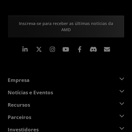
Inscreva-se para receber as últimas notícias da
AMD
Linkedin
Instagram
Facebook
Assina
Empresa
Sobre a AMD
Notícias e Eventos
Equipe de Gerenciamento
Sala de Imprensa
Recursos
Responsibilidade Corporativa
Eventos
Oportunidades de Emprego
Central do desenvolvedor
Parceiros
Bibliotecas de Mídias
Contato AMD
Blogs
AMD Partner Hub
Investidores
Estudos de caso