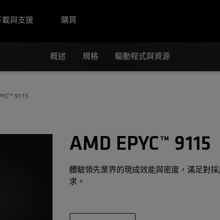
下載與支援
購買
概述
規格
驅動程式與資源
PYC™ 9115
AMD EPYC™ 9115
體驗領先業界的現成效能與密度，滿足對採用
求。