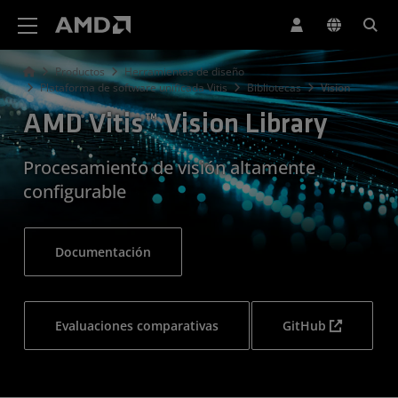
Declaración de accesibilidad del sitio web de AMD
Productos
Herramientas de diseño
Plataforma de software unificada Vitis
Bibliotecas
Vision
AMD Vitis™ Vision Library
Procesamiento de visión altamente
configurable
Documentación
Evaluaciones comparativas
GitHub