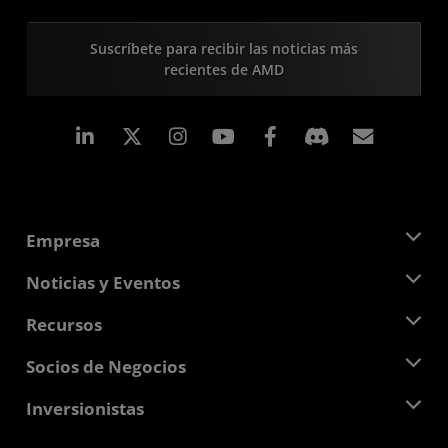
Suscríbete para recibir las noticias más
recientes de AMD
LinkedIn
Instagram
Facebook
Suscri
Empresa
Acerca de AMD
Noticias y Eventos
Equipo Directivo
Sala de prensa
Recursos
Responsabilidad corporativa
Eventos
Carreras profesionales
Centro para desarrolladores
Socios de Negocios
Biblioteca multimedia
Contáctanos
Blogs
Centro para socios de AMD
Inversionistas
Casos de Estudio
Distribuidores autorizados
Webinars
Relaciones con Inversionistas