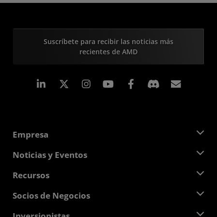
Suscríbete para recibir las noticias más
recientes de AMD
LinkedIn
Instagram
Facebook
Suscri
Empresa
Acerca de AMD
Noticias y Eventos
Equipo Directivo
Sala de prensa
Recursos
Responsabilidad corporativa
Eventos
Carreras profesionales
Centro para desarrolladores
Socios de Negocios
Biblioteca multimedia
Contáctanos
Blogs
Centro para socios de AMD
Inversionistas