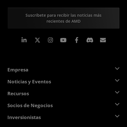
Suscríbete para recibir las noticias más
recientes de AMD
LinkedIn
Instagram
Facebook
Suscri
Empresa
Acerca de AMD
Noticias y Eventos
Equipo Directivo
Sala de prensa
Recursos
Responsabilidad corporativa
Eventos
Carreras profesionales
Centro para desarrolladores
Socios de Negocios
Biblioteca multimedia
Contáctanos
Blogs
Centro para socios de AMD
Inversionistas
Casos de Estudio
Distribuidores autorizados
Webinars