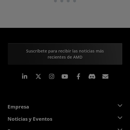
Suscríbete para recibir las noticias más
recientes de AMD
LinkedIn
Instagram
Facebook
Suscri
Empresa
Acerca de AMD
Noticias y Eventos
Equipo Directivo
Sala de prensa