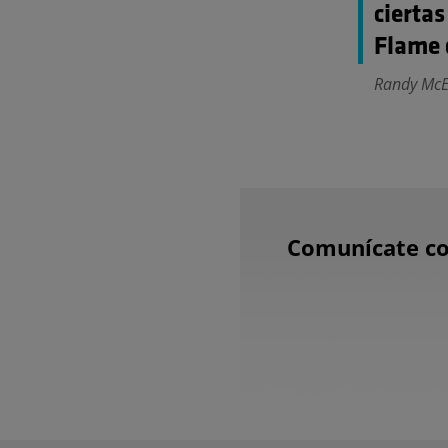
cierta
Flame 
Randy McEn
Comunícate co