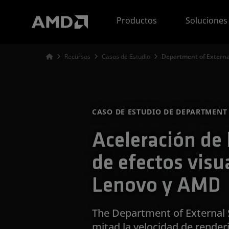
Declaración de accesibilidad del sitio web de AMD
Productos
Soluciones
Recursos
Casos de Estudio
Department of Externa
CASO DE ESTUDIO DE DEPARTMENT 
Aceleración de 
de efectos visu
Lenovo y AMD
The Department of External S
mitad la velocidad de renderi