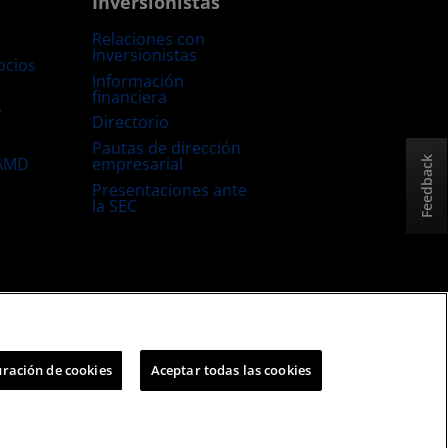
Inversionistas
Relaciones con
Inversionistas
ocios
Información
financiera
s
Directorio
Pautas de dirección
empresarial
 AMD
Feedback
Presentaciones ante
la SEC
Estrategia fiscal del Reino Unido
Política sobre “Cookies”
ración de cookies
Aceptar todas las cookies