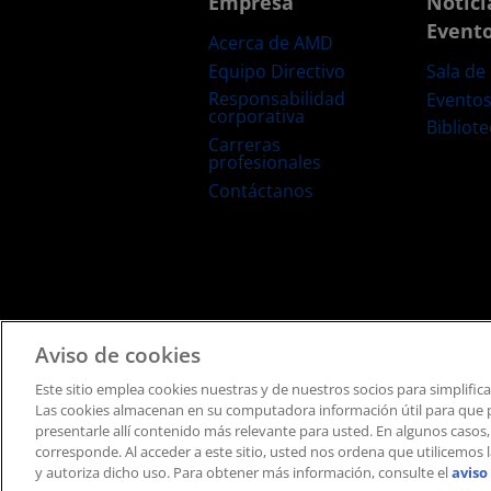
Empresa
Notici
Event
Acerca de AMD
Equipo Directivo
Sala de
Responsabilidad
Evento
corporativa
Bibliot
Carreras
profesionales
Contáctanos
Términos y Condiciones
Privacidad
Marcas Comerciale
Aviso de cookies
Este sitio emplea cookies nuestras y de nuestros socios para simplific
Las cookies almacenan en su computadora información útil para que po
presentarle allí contenido más relevante para usted. En algunos casos,
corresponde. Al acceder a este sitio, usted nos ordena que utilicemos 
y autoriza dicho uso.​​ Para obtener más información, consulte el
aviso