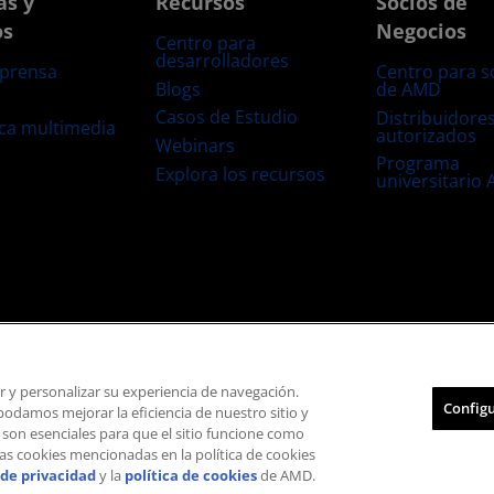
as y
Recursos
Socios de
os
Negocios
Centro para
desarrolladores
 prensa
Centro para s
Blogs
de AMD
s
Casos de Estudio
Distribuidore
eca multimedia
autorizados
Webinars
Programa
Explora los recursos
universitario
s
Transparencia de la cadena de suministro
Competencia Justa y Abierta
Configuración de cookies
ar y personalizar su experiencia de navegación.
Configu
damos mejorar la eficiencia de nuestro sitio y
© 2026 Advanced Micro Devices, Inc.
 son esenciales para que el sitio funcione como
las cookies mencionadas en la política de cookies
 de privacidad
y la
política de cookies
de AMD.