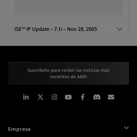
ISE™ IP Update – 7.1i – Nov 28, 2005
Suscríbete para recibir las noticias más
recientes de AMD
LinkedIn
Instagram
Facebook
Suscri
Empresa