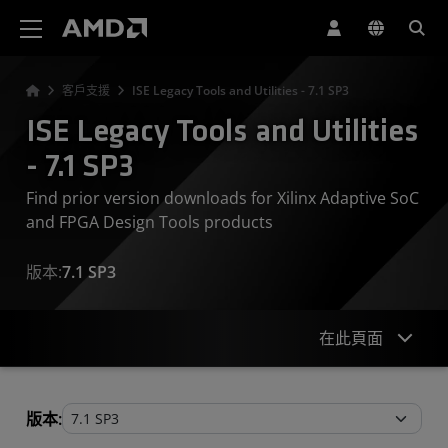
AMD 網站無障礙聲明
客戶支援
ISE Legacy Tools and Utilities - 7.1 SP3
ISE Legacy Tools and Utilities
- 7.1 SP3
Find prior version downloads for Xilinx Adaptive SoC
and FPGA Design Tools products
版本:
7.1 SP3
在此頁面
Legacy Tools and Utilities
版本: