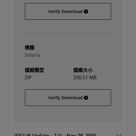
Linux 64
Verify Download
標題
Solaris
檔案類型
檔案大小
ZIP
330.51 MB
Solaris
Verify Download
ISE™ IP Update – 7.1i – Nov 28, 2005