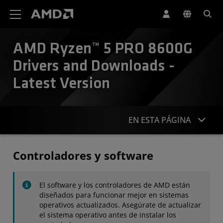
Declaración de accesibilidad del sitio web de AMD
AMD Ryzen™ 5 PRO 8600G
Drivers and Downloads -
Latest Version
EN ESTA PÁGINA
Controladores
Controladores y software
Especificaciones
El software y los controladores de AMD están
Contacto
diseñados para funcionar mejor en sistemas
operativos actualizados. Asegúrate de actualizar
el sistema operativo antes de instalar los