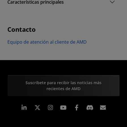
Características principales
Contacto
Equipo de atención al cliente de AMD
Suscríbete para recibir las noticias más
recientes de AMD
LinkedIn
Instagram
Facebook
Suscri