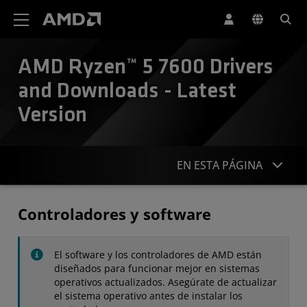
Declaración de accesibilidad del sitio web de AMD
AMD Ryzen™ 5 7600 Drivers
and Downloads - Latest
Version
EN ESTA PÁGINA
Controladores
Controladores y software
Especificaciones
El software y los controladores de AMD están
Contacto
diseñados para funcionar mejor en sistemas
operativos actualizados. Asegúrate de actualizar
el sistema operativo antes de instalar los