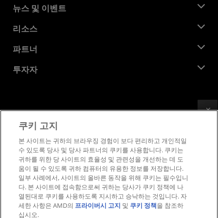
AMD 소개
뉴스 및 이벤트
관리팀
뉴스룸
리소스
기업의 사회적 책임
이벤트
채용
개발자 센트럴
파트너
미디어 라이브러리
문의하기
블로그
AMD 파트너 허브
투자자
사례 연구
공식 유통업체
웨비나
투자자 관계
AMD 대학 프로그램
리소스 살펴보기
재무 정보
이사위원회
Feedback
이용약관
쿠키 고지
거버넌스 문서
프라이버시
SEC 신고서
상표
본 사이트는 귀하의 브라우징 경험이 보다 편리하고 개인적일
수 있도록 당사 및 당사 파트너의 쿠키를 사용합니다. 쿠키는
공급망 투명성
귀하를 위한 당 사이트의 효율성 및 관련성을 개선하는 데 도
공정 및 공개 경쟁
움이 될 수 있도록 귀하 컴퓨터의 유용한 정보를 저장합니다.
영국 세금 전략
일부 사례에서, 사이트의 올바른 동작을 위해 쿠키는 필수입니
쿠키 정책
다. 본 사이트에 접속함으로써 귀하는 당사가 쿠키 정책에 나
열된대로 쿠키를 사용하도록 지시하고 승낙하는 것입니다. 자
쿠키 설정
세한 사항은 AMD의
프라이버시 고지
및
쿠키 정책
을 참조하
십시오.