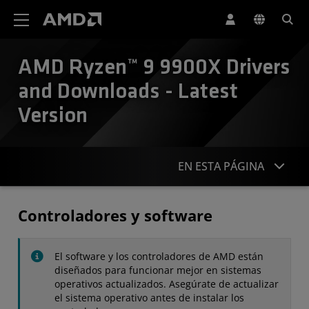
Declaración de accesibilidad del sitio web de AMD
AMD Ryzen™ 9 9900X Drivers
and Downloads - Latest
Version
EN ESTA PÁGINA
Controladores
Controladores y software
Especificaciones
El software y los controladores de AMD están
Contacto
diseñados para funcionar mejor en sistemas
operativos actualizados. Asegúrate de actualizar
el sistema operativo antes de instalar los