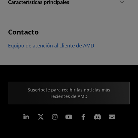
Características principales
Contacto
Equipo de atención al cliente de AMD
Suscríbete para recibir las noticias más
recientes de AMD
LinkedIn
Instagram
Facebook
Suscri