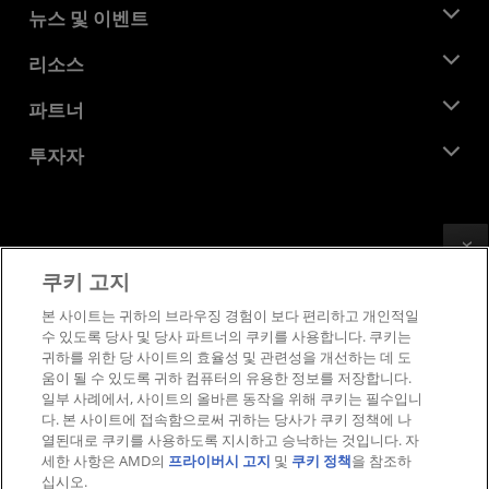
AMD 소개
뉴스 및 이벤트
관리팀
뉴스룸
리소스
기업의 사회적 책임
이벤트
채용
개발자 센트럴
파트너
미디어 라이브러리
문의하기
블로그
AMD 파트너 허브
투자자
사례 연구
공식 유통업체
웨비나
투자자 관계
AMD 대학 프로그램
리소스 살펴보기
재무 정보
이사위원회
Feedback
이용약관
쿠키 고지
거버넌스 문서
프라이버시
SEC 신고서
상표
본 사이트는 귀하의 브라우징 경험이 보다 편리하고 개인적일
수 있도록 당사 및 당사 파트너의 쿠키를 사용합니다. 쿠키는
공급망 투명성
귀하를 위한 당 사이트의 효율성 및 관련성을 개선하는 데 도
공정 및 공개 경쟁
움이 될 수 있도록 귀하 컴퓨터의 유용한 정보를 저장합니다.
영국 세금 전략
일부 사례에서, 사이트의 올바른 동작을 위해 쿠키는 필수입니
쿠키 정책
다. 본 사이트에 접속함으로써 귀하는 당사가 쿠키 정책에 나
열된대로 쿠키를 사용하도록 지시하고 승낙하는 것입니다. 자
쿠키 설정
세한 사항은 AMD의
프라이버시 고지
및
쿠키 정책
을 참조하
십시오.