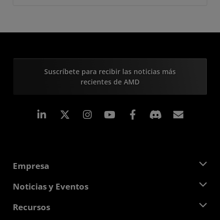
Suscríbete para recibir las noticias más
recientes de AMD
LinkedIn
Instagram
Facebook
Suscri
Empresa
Acerca de AMD
Noticias y Eventos
Equipo Directivo
Sala de prensa
Recursos
Responsabilidad corporativa
Eventos