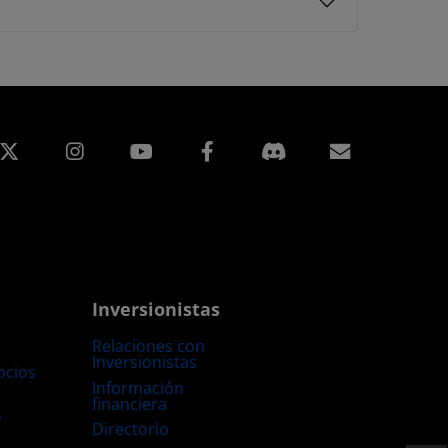
edIn
Instagram
Facebook
Suscripci
Inversionistas
Relaciones con
Inversionistas
ocios
Información
financiera
s
Directorio