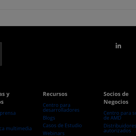
Link
as y
Recursos
Socios de
os
Negocios
Centro para
desarrolladores
 prensa
Centro para s
Blogs
de AMD
s
Casos de Estudio
Distribuidore
eca multimedia
autorizados
Webinars