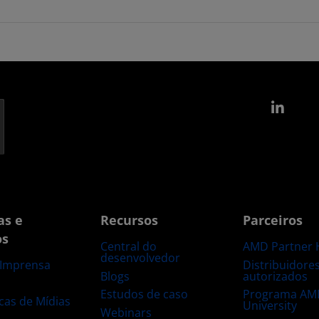
Link
as e
Recursos
Parceiros
os
Central do
AMD Partner 
desenvolvedor
Distribuidore
 Imprensa
Blogs
autorizados
s
Estudos de caso
Programa AM
ecas de Mídias
University
Webinars