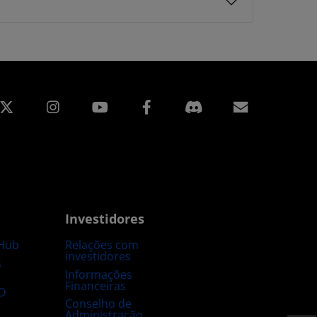
edin
Instagram
Facebook
Assinatur
Investidores
Hub
Relações com
investidores
s
Informações
Financeiras
D
Conselho de
Administração