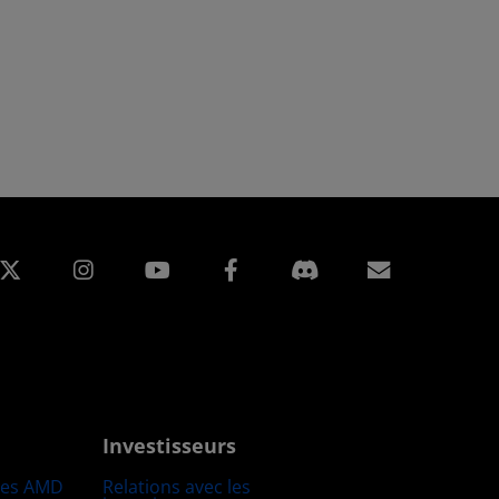
edIn
Instagram
Facebook
Inscripti
Investisseurs
res AMD
Relations avec les