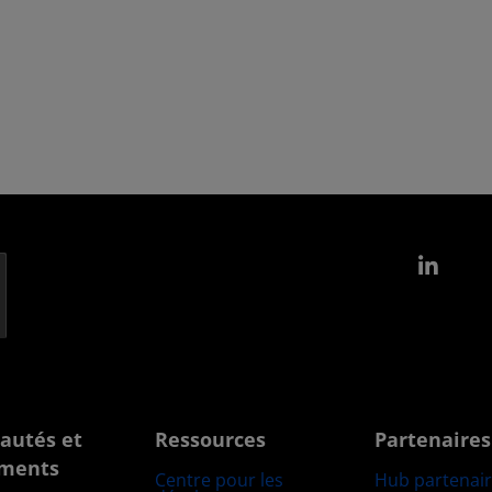
Link
autés et
Ressources
Partenaires
ments
Centre pour les
Hub partenai