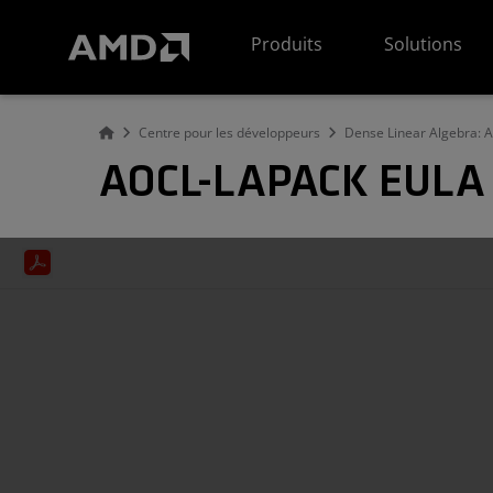
Déclaration d'accessibilité du site Web AMD
Produits
Solutions
Centre pour les développeurs
Dense Linear Algebra:
AOCL-LAPACK EULA 