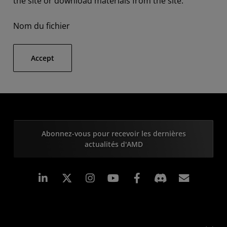
the site or download materials from the site.
Nom du fichier
Accept
Abonnez-vous pour recevoir les dernières
actualités d'AMD
LinkedIn
Instagram
Facebook
Inscrip