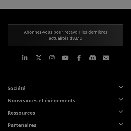
Abonnez-vous pour recevoir les dernières
actualités d'AMD
LinkedIn
Instagram
Facebook
Inscrip
Société
À propos d'AMD
Nouveautés et évènements
Équipe de direction
Salle de presse
Ressources
Responsabilité d'entreprise
Évènements
Carrières
Centre pour les développeurs
Partenaires
Médiathèque
Nous contacter