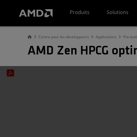
Déclaration d'accessibilité du site Web AMD
Produits
Solutions
Centre pour les développeurs
Applications
Pre-buil
AMD Zen HPCG optim