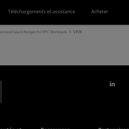
Téléchargements et assistance
Acheter
imized Spack Recipes for HPC Workloads
CP2K
Link