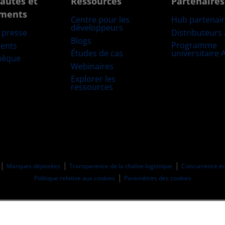
autés et
Ressources
Partenaires
ments
Centre pour les
Hub partenai
développeurs
Distributeurs
e presse
Blogs
Programme
ents
Études de cas
universitaire
hèque
Webinaires
Explorer les
ressources
Marques déposées
Transparence de la chaîne logistique
Concurrence éq
Politique relative aux cookies
Paramètres des cookies
© 2026 Advanced Micro Devices, Inc.