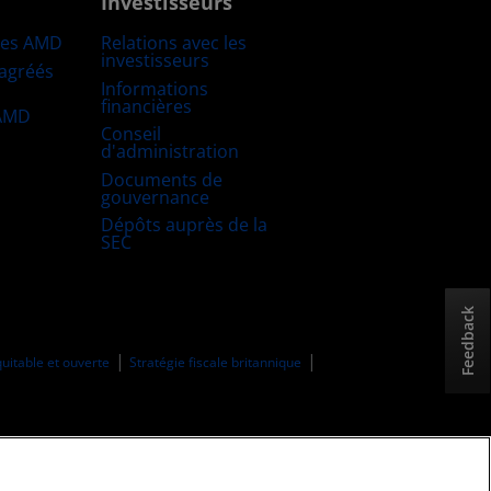
Investisseurs
res AMD
Relations avec les
investisseurs
 agréés
Informations
financières
 AMD
Conseil
d'administration
Documents de
gouvernance
Dépôts auprès de la
SEC
Feedback
uitable et ouverte
Stratégie fiscale britannique