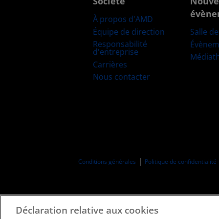
Société
Nouve
évène
À propos d'AMD
Équipe de direction
Salle d
Responsabilité
Évènem
d'entreprise
Médiat
Carrières
Nous contacter
Conditions générales
Politique de confidentialité
Déclaration relative aux cookies