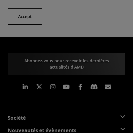
Accept
Abonnez-vous pour recevoir les dernières
actualités d'AMD
LinkedIn
Instagram
Facebook
Inscrip
Société
À propos d'AMD
Nouveautés et évènements