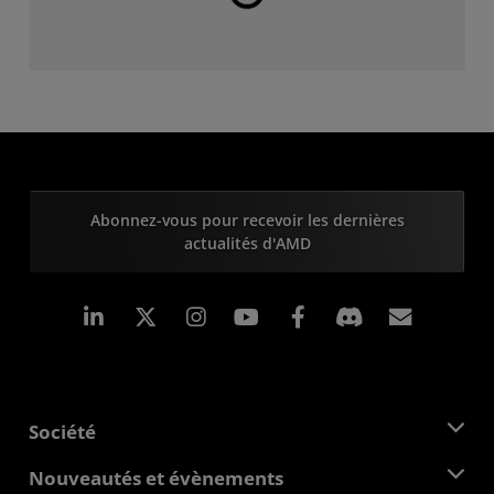
Abonnez-vous pour recevoir les dernières
actualités d'AMD
LinkedIn
Instagram
Facebook
Inscrip
Société
À propos d'AMD
Nouveautés et évènements