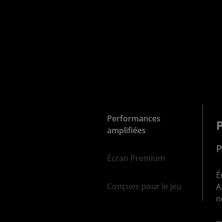
Performances
amplifiées
P
Écran Premium
É
Conçues pour le jeu
A
n