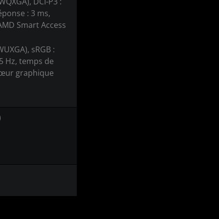
 WQXGA), DCI-P3 :
éponse : 3 ms,
AMD Smart Access
 WUXGA), sRGB :
65 Hz, temps de
cœur graphique
)