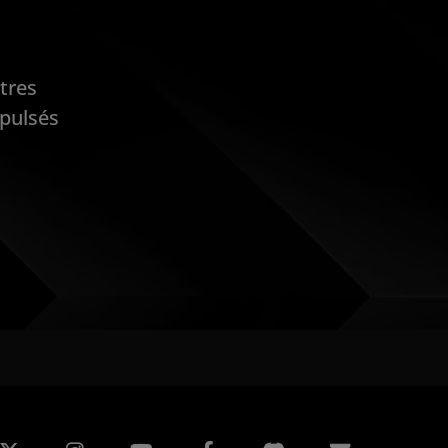
tres
opulsés