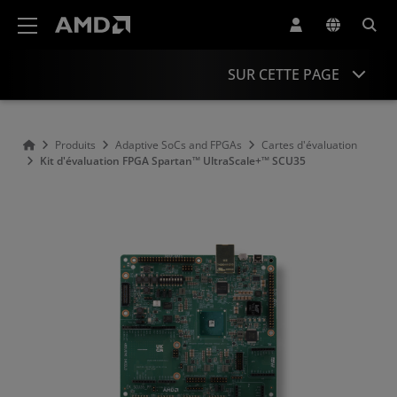
Déclaration d'accessibilité du site Web AMD
SUR CETTE PAGE
Présentation
Produits
Adaptive SoCs and FPGAs
Cartes d'évaluation
Kit d'évaluation FPGA Spartan™ UltraScale+™ SCU35
Informations produit
Ressources
Accessoires
Produits similaires