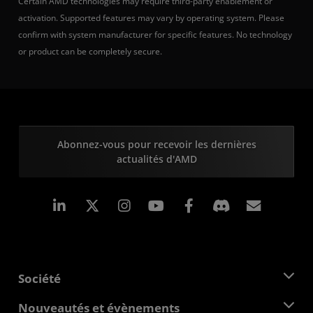
Certain AMD technologies may require third-party enablement or
activation. Supported features may vary by operating system. Please
confirm with system manufacturer for specific features. No technology
or product can be completely secure.
Abonnez-vous pour recevoir les dernières
actualités d'AMD
LinkedIn
Instagram
Facebook
Inscrip
Société
À propos d'AMD
Nouveautés et évènements