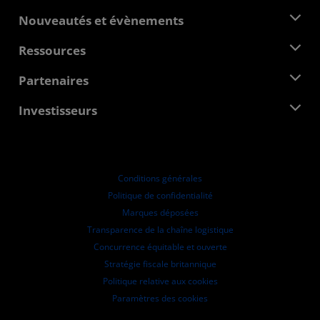
À propos d'AMD
Nouveautés et évènements
Équipe de direction
Salle de presse
Ressources
Responsabilité d'entreprise
Évènements
Carrières
Centre pour les développeurs
Partenaires
Médiathèque
Nous contacter
Blogs
Hub partenaires AMD
Investisseurs
Études de cas
Distributeurs agréés
Webinaires
Relations avec les investisseurs
Programme universitaire AMD
Explorer les ressources
Informations financières
Conseil d'administration
Conditions générales
Documents de gouvernance
Politique de confidentialité
Dépôts auprès de la SEC
Marques déposées
Transparence de la chaîne logistique
Concurrence équitable et ouverte
Stratégie fiscale britannique
Politique relative aux cookies
Paramètres des cookies