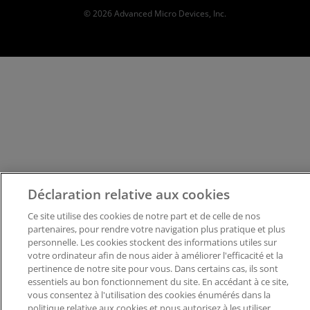
© 2026 Advanced Micro Devices, Inc.
Déclaration relative aux cookies
Ce site utilise des cookies de notre part et de celle de nos
partenaires, pour rendre votre navigation plus pratique et plus
personnelle. Les cookies stockent des informations utiles sur
votre ordinateur afin de nous aider à améliorer l'efficacité et la
pertinence de notre site pour vous. Dans certains cas, ils sont
essentiels au bon fonctionnement du site. En accédant à ce site,
vous consentez à l'utilisation des cookies énumérés dans la
politique relative aux cookies et nous autorisez à les utiliser.