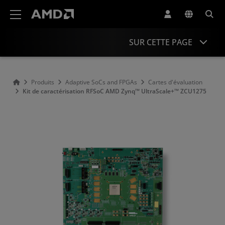
Déclaration d'accessibilité du site Web AMD
SUR CETTE PAGE
Présentation
Produits
Adaptive SoCs and FPGAs
Cartes d'évaluation
Kit de caractérisation RFSoC AMD Zynq™ UltraScale+™ ZCU1275
Informations produit
Ressources
Accessoires
Produits similaires