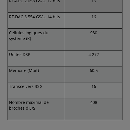
RF-ADC 2,058 GS/s, 12 bits
16
RF-DAC 6,554 GS/s, 14 bits
16
Cellules logiques du
930
système (K)
Unités DSP
4 272
Mémoire (Mbit)
60.5
Transceivers 33G
16
Nombre maximal de
408
broches d'E/S