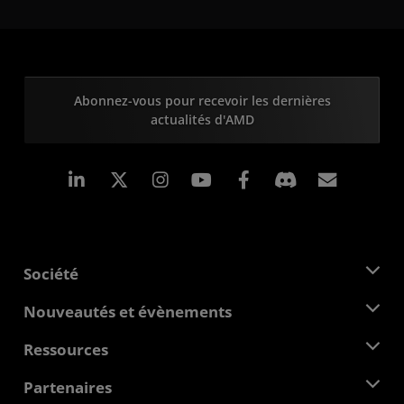
Abonnez-vous pour recevoir les dernières
actualités d'AMD
LinkedIn
Instagram
Facebook
Inscrip
Société
À propos d'AMD
Nouveautés et évènements
Équipe de direction
Salle de presse
Ressources
Responsabilité d'entreprise
Évènements
Carrières
Centre pour les développeurs
Partenaires
Médiathèque
Nous contacter