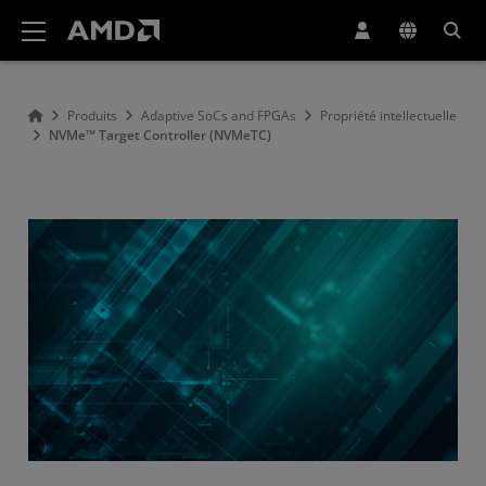
Déclaration d'accessibilité du site Web AMD
Produits
Adaptive SoCs and FPGAs
Propriété intellectuelle
NVMe™ Target Controller (NVMeTC)