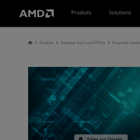
Déclaration d'accessibilité du site Web AMD
Produits
Solutions
Produits
Adaptive SoCs and FPGAs
Propriété intell
Zoom sur l'image