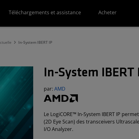
Téléchargements et assistance
Acheter
ectuelle
In-System IBERT IP
In-System IBERT 
par:
AMD
Le LogiCORE™ In-System IBERT IP permet 
(2D Eye Scan) des transceivers Ultrascale
I/O Analyzer.