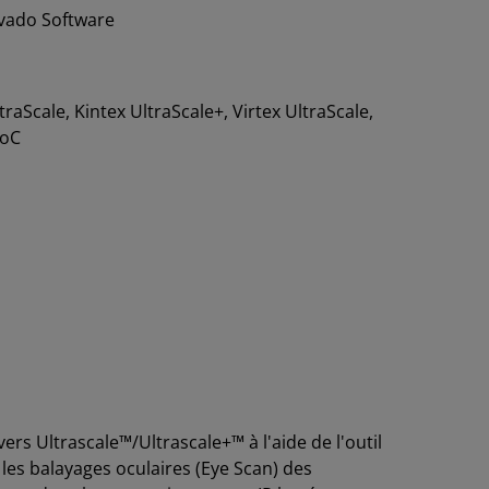
vado Software
traScale, Kintex UltraScale+, Virtex UltraScale,
SoC
rs Ultrascale™/Ultrascale+™ à l'aide de l'outil
l les balayages oculaires (Eye Scan) des