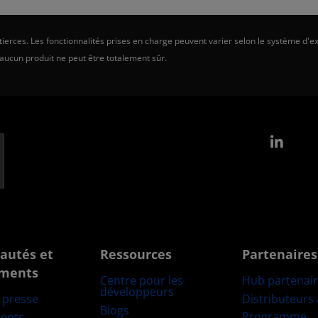
erces. Les fonctionnalités prises en charge peuvent varier selon le système d'ex
 aucun produit ne peut être totalement sûr.
Link
autés et
Ressources
Partenaires
ments
Centre pour les
Hub partenai
développeurs
Distributeurs
e presse
Blogs
Programme
ents