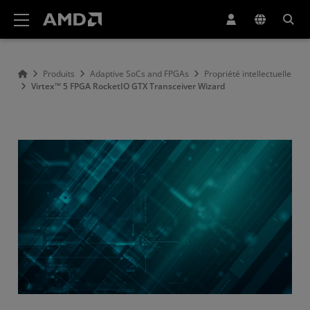
Déclaration d'accessibilité du site Web AMD
Produits
Adaptive SoCs and FPGAs
Propriété intellectuelle
Virtex™ 5 FPGA RocketIO GTX Transceiver Wizard