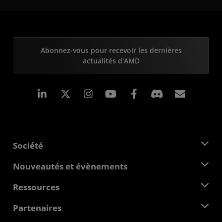
Abonnez-vous pour recevoir les dernières
actualités d'AMD
LinkedIn
Instagram
Facebook
Inscrip
Société
À propos d'AMD
Nouveautés et évènements
Équipe de direction
Salle de presse
Ressources
Responsabilité d'entreprise
Évènements
Carrières
Centre pour les développeurs
Partenaires
Médiathèque
Nous contacter
Blogs