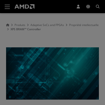
Déclaration d'accessibilité du site Web AMD
Produits
Adaptive SoCs and FPGAs
Propriété intellectuelle
XPS BRAM™ Controller