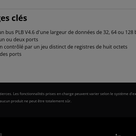
es clés
 un bus PLB V4.6 d'une largeur de données de 32, 64 ou 128 
 un ou deux ports
contrôlé par un jeu distinct de registres de huit octets
 des ports
erces. Les fonctionnalités prises en charge peuvent varier selon le système d'ex
 aucun produit ne peut être totalement sûr.