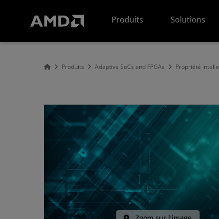
Déclaration d'accessibilité du site Web AMD
Produits
Solutions
Produits
Adaptive SoCs and FPGAs
Propriété intell
Zoom sur l'image