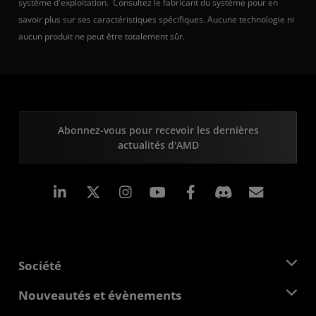
système d'exploitation. Consultez le fabricant du système pour en
savoir plus sur ses caractéristiques spécifiques. Aucune technologie ni
aucun produit ne peut être totalement sûr.
Abonnez-vous pour recevoir les dernières
actualités d'AMD
LinkedIn
Instagram
Facebook
Inscrip
Société
À propos d'AMD
Nouveautés et évènements
Équipe de direction