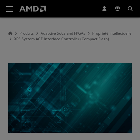
Déclaration d'accessibilité du site Web AMD
Produits
Adaptive SoCs and FPGAs
Propriété intellectuelle
XPS System ACE Interface Controller (Compact Flash)