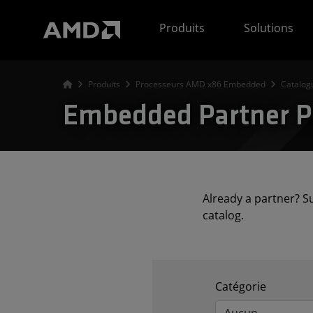
Déclaration d'accessibilité du site Web AMD
Produits
Solutions
Produits
Processeurs AMD x86 Embedded
Catalog
Embedded Partner P
Already a partner? S
catalog.
Catégorie