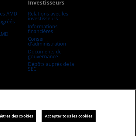
Investisseurs
res AMD
Relations avec les
investisseurs
 agréés
Informations
financières
 AMD
Conseil
d'administration
Documents de
gouvernance
Dépôts auprès de la
SEC
uitable et ouverte
Stratégie fiscale britannique
ètres des cookies
Accepter tous les cookies