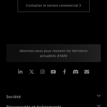
Contacter le service commercial
Abonnez-vous pour recevoir les dernières
actualités d'AMD
LinkedIn
Instagram
Facebook
Inscrip
Société
À propos d'AMD
Nouveautés et évènements