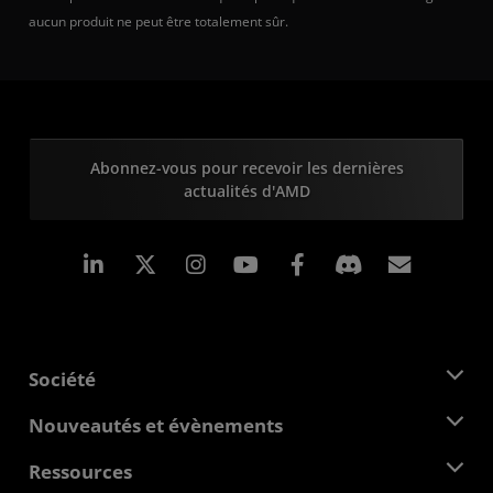
aucun produit ne peut être totalement sûr.
Abonnez-vous pour recevoir les dernières
actualités d'AMD
LinkedIn
Instagram
Facebook
Inscrip
Société
À propos d'AMD
Nouveautés et évènements
Équipe de direction
Salle de presse
Ressources
Responsabilité d'entreprise