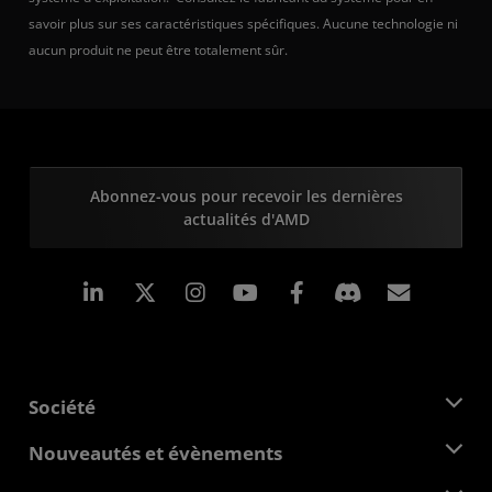
savoir plus sur ses caractéristiques spécifiques. Aucune technologie ni
aucun produit ne peut être totalement sûr.
Abonnez-vous pour recevoir les dernières
actualités d'AMD
LinkedIn
Instagram
Facebook
Inscrip
Société
À propos d'AMD
Nouveautés et évènements
Équipe de direction