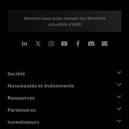
Abonnez-vous pour recevoir les dernières
actualités d'AMD
LinkedIn
Instagram
Facebook
Inscrip
Société
À propos d'AMD
Nouveautés et évènements
Équipe de direction
Salle de presse
Ressources
Responsabilité d'entreprise
Évènements
Carrières
Centre pour les développeurs
Partenaires
Médiathèque
Nous contacter
Blogs
Hub partenaires AMD
Investisseurs
Études de cas
Distributeurs agréés