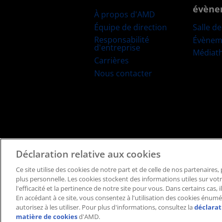
évène
À propos d'AMD
Équipe de direction
Salle d
Responsabilité
Évènem
d'entreprise
Médiat
Carrières
Nous contacter
Déclaration relative aux cookies
Conditions générales
Politique de confidentialité
Ce site utilise des cookies de notre part et de celle de nos partenaires
plus personnelle. Les cookies stockent des informations utiles sur vot
l'efficacité et la pertinence de notre site pour vous. Dans certains cas,
En accédant à ce site, vous consentez à l'utilisation des cookies énumé
autorisez à les utiliser. Pour plus d'informations, consultez la
déclarat
matière de cookies
d'AMD.