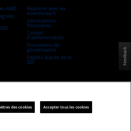
res AMD
Relations avec les
investisseurs
 agréés
Informations
financières
 AMD
Conseil
d'administration
Documents de
gouvernance
Feedback
Dépôts auprès de la
SEC
uitable et ouverte
Stratégie fiscale britannique
ètres des cookies
Accepter tous les cookies