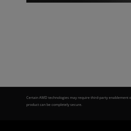
Certain AMD technologies may require third-party enablement or
product can be completely secure.