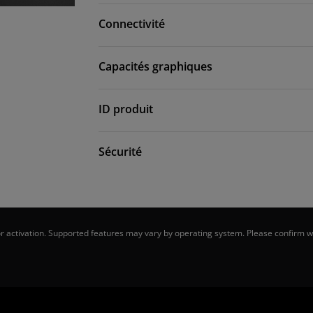
Connectivité
Capacités graphiques
ID produit
Sécurité
 activation. Supported features may vary by operating system. Please confirm wi