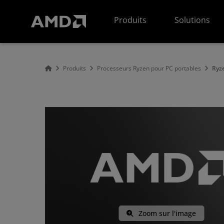
Déclaration d'accessibilité du site Web AMD
Produits
Solutions
Produits
Processeurs Ryzen pour PC portables
Ryz
Zoom sur l'image