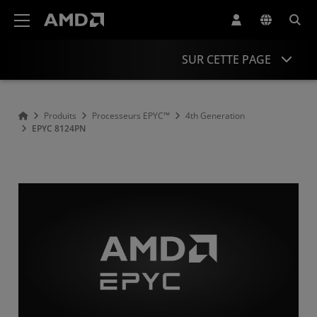
Déclaration d'accessibilité du site Web AMD
SUR CETTE PAGE
Overview
Produits
Processeurs EPYC™
4th Generation
EPYC 8124PN
Specifications
Drivers and Resources