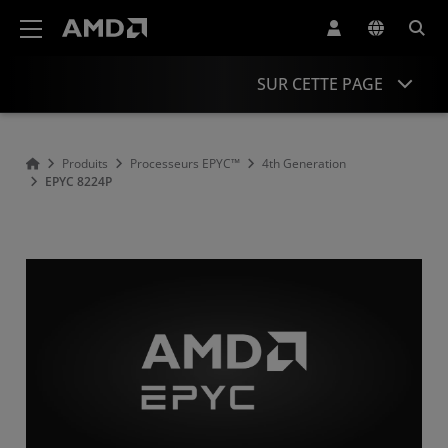
Déclaration d'accessibilité du site Web AMD
SUR CETTE PAGE
Overview
Produits
Processeurs EPYC™
4th Generation
EPYC 8224P
Specifications
Drivers and Resources