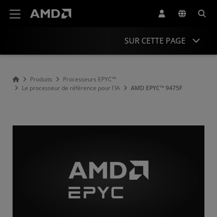
Déclaration d'accessibilité du site Web AMD
SUR CETTE PAGE
Présentation
Produits
Processeurs EPYC™
Le processeur de référence pour l'IA
AMD EPYC™ 9475F
Caractéristiques
Pilotes et ressources