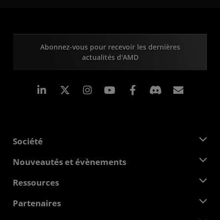
Abonnez-vous pour recevoir les dernières
actualités d'AMD
LinkedIn
Instagram
Facebook
Inscrip
Société
À propos d'AMD
Nouveautés et évènements
Équipe de direction
Salle de presse
Ressources
Responsabilité d'entreprise
Évènements
Carrières
Centre pour les développeurs
Partenaires
Médiathèque
Nous contacter
Blogs