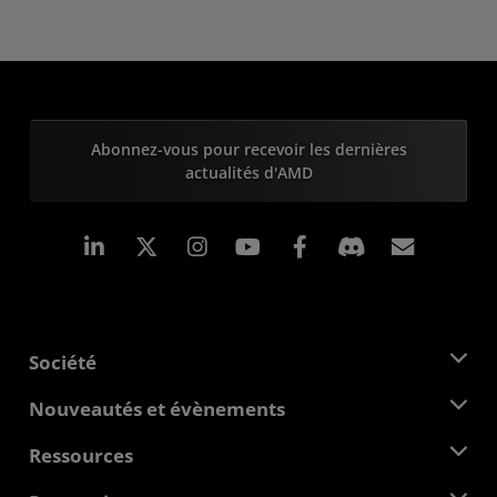
Abonnez-vous pour recevoir les dernières
actualités d'AMD
LinkedIn
Instagram
Facebook
Inscrip
Société
À propos d'AMD
Nouveautés et évènements
Équipe de direction
Salle de presse
Ressources
Responsabilité d'entreprise
Évènements
Carrières
Centre pour les développeurs