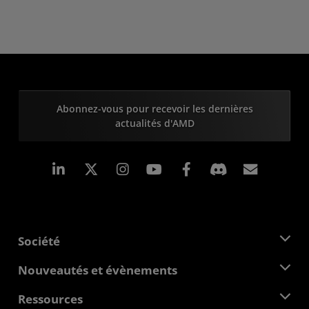
Abonnez-vous pour recevoir les dernières
actualités d'AMD
LinkedIn
Instagram
Facebook
Inscrip
Société
À propos d'AMD
Nouveautés et évènements
Équipe de direction
Salle de presse
Ressources
Responsabilité d'entreprise